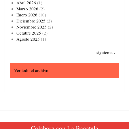
Abril 2026
(1)
Marzo 2026
(2)
Enero 2026
(10)
Diciembre 2025
(2)
Noviembre 2025
(2)
Octubre 2025
(2)
Agosto 2025
(1)
Paginación
Siguiente
siguiente ›
página
Ver todo el archivo
Colabora con La Bagatela