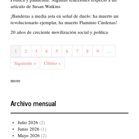
artículo de Susan Watkins
¡Banderas a media asta en señal de duelo: ha muerto un
revolucionario ejemplar, ha muerto Flaminio Cárdenas!
20 años de creciente movilización social y política
Paginación
Página
1
Página
2
Página
3
Página
4
Página
5
Página
6
Página
7
Página
8
Página
9
…
actual
Siguiente
Siguiente >
Última
Último »
página
página
more
Archivo mensual
Julio 2026
(2)
Junio 2026
(1)
Mayo 2026
(2)