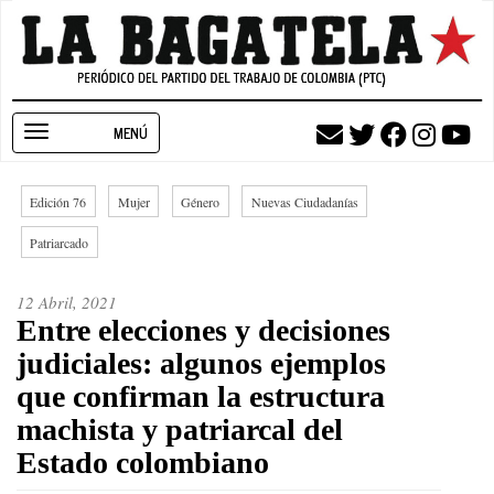
Pasar
al
contenido
principal
Toggle
navigation
Edición 76
Mujer
Género
Nuevas Ciudadanías
Patriarcado
12 Abril, 2021
Entre elecciones y decisiones
judiciales: algunos ejemplos
que confirman la estructura
machista y patriarcal del
Estado colombiano