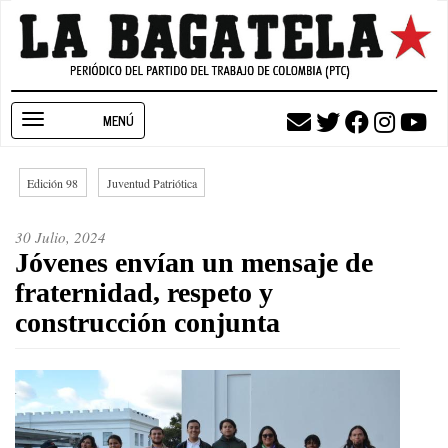
Pasar
al
contenido
principal
Toggle
navigation
Edición 98
Juventud Patriótica
30 Julio, 2024
Jóvenes envían un mensaje de
fraternidad, respeto y
construcción conjunta