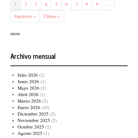
Página
1
Página
2
Página
3
Página
4
Página
5
Página
6
Página
7
Página
8
Página
9
…
actual
Siguiente
Siguiente >
Última
Último »
página
página
more
Archivo mensual
Julio 2026
(2)
Junio 2026
(1)
Mayo 2026
(2)
Abril 2026
(1)
Marzo 2026
(2)
Enero 2026
(10)
Diciembre 2025
(2)
Noviembre 2025
(2)
Octubre 2025
(2)
Agosto 2025
(1)