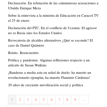
Declaración. En refutación de las calumniosas acusaciones a
Ubaldo Enrique Meza
Sobre la entrevista a la ministra de Educación en Caracol TV
el 25 de enero
Declaración del PTC. En el conflicto de Ucrania: El agresor
no es Rusia sino los Estados Unidos
Revocatoria de alcaldes alternativos ¿Qué se esconde? El
caso de Daniel Quintero
Relato. Reencuentro
Política y pandemia: Algunas reflexiones respecto a un
artículo de Susan Watkins
¡Banderas a media asta en señal de duelo: ha muerto un
revolucionario ejemplar, ha muerto Flaminio Cárdenas!
20 años de creciente movilización social y política
Paginación
Página
1
Página
2
Página
3
Página
4
Página
5
Página
6
Página
7
Página
8
Página
9
…
actual