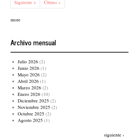
Siguiente
Siguiente >
Última
Último »
página
página
more
Archivo mensual
Julio 2026
(2)
Junio 2026
(1)
Mayo 2026
(2)
Abril 2026
(1)
Marzo 2026
(2)
Enero 2026
(10)
Diciembre 2025
(2)
Noviembre 2025
(2)
Octubre 2025
(2)
Agosto 2025
(1)
Paginación
Siguiente
siguiente ›