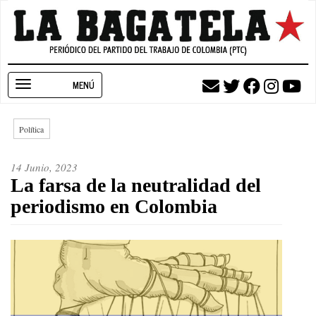
Pasar
al
contenido
principal
Toggle
navigation
Política
14 Junio, 2023
La farsa de la neutralidad del
periodismo en Colombia