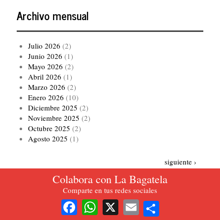
Archivo mensual
Julio 2026
(2)
Junio 2026
(1)
Mayo 2026
(2)
Abril 2026
(1)
Marzo 2026
(2)
Enero 2026
(10)
Diciembre 2025
(2)
Noviembre 2025
(2)
Octubre 2025
(2)
Agosto 2025
(1)
Paginación
Siguiente
siguiente ›
página
Colabora con La Bagatela
Comparte en tus redes sociales
Ver todo el archivo
Share
Facebook
WhatsApp
X
Email