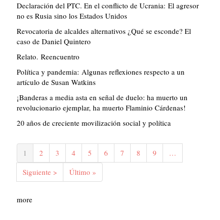
Declaración del PTC. En el conflicto de Ucrania: El agresor
no es Rusia sino los Estados Unidos
Revocatoria de alcaldes alternativos ¿Qué se esconde? El
caso de Daniel Quintero
Relato. Reencuentro
Política y pandemia: Algunas reflexiones respecto a un
artículo de Susan Watkins
¡Banderas a media asta en señal de duelo: ha muerto un
revolucionario ejemplar, ha muerto Flaminio Cárdenas!
20 años de creciente movilización social y política
Paginación
Página
1
Página
2
Página
3
Página
4
Página
5
Página
6
Página
7
Página
8
Página
9
…
actual
Siguiente
Siguiente >
Última
Último »
página
página
more