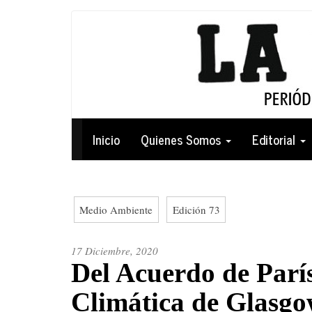
Pasar
al
contenido
principal
Navegación
Inicio
Quienes Somos
Editorial
principal
Medio Ambiente
Edición 73
17 Diciembre, 2020
Del Acuerdo de Parí
Climática de Glasg