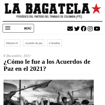
Pasar
al
contenido
principal
Toggle
navigation
Edición 81
Acuerdo de paz
Colombia
6 Diciembre, 2021
¿Cómo le fue a los Acuerdos de
Paz en el 2021?