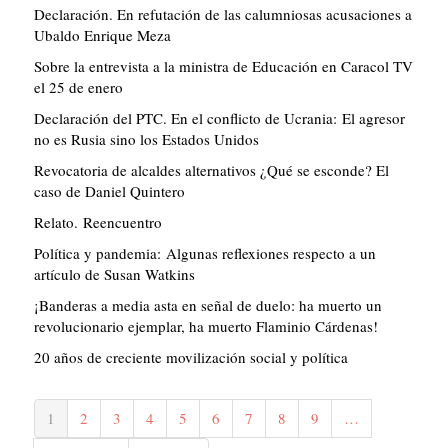
Declaración. En refutación de las calumniosas acusaciones a
Ubaldo Enrique Meza
Sobre la entrevista a la ministra de Educación en Caracol TV
el 25 de enero
Declaración del PTC. En el conflicto de Ucrania: El agresor
no es Rusia sino los Estados Unidos
Revocatoria de alcaldes alternativos ¿Qué se esconde? El
caso de Daniel Quintero
Relato. Reencuentro
Política y pandemia: Algunas reflexiones respecto a un
artículo de Susan Watkins
¡Banderas a media asta en señal de duelo: ha muerto un
revolucionario ejemplar, ha muerto Flaminio Cárdenas!
20 años de creciente movilización social y política
Paginación
Página
1
Página
2
Página
3
Página
4
Página
5
Página
6
Página
7
Página
8
Página
9
…
actual