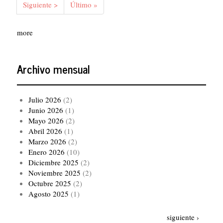
Siguiente
Siguiente >
Última
Último »
página
página
more
Archivo mensual
Julio 2026
(2)
Junio 2026
(1)
Mayo 2026
(2)
Abril 2026
(1)
Marzo 2026
(2)
Enero 2026
(10)
Diciembre 2025
(2)
Noviembre 2025
(2)
Octubre 2025
(2)
Agosto 2025
(1)
Paginación
Siguiente
siguiente ›