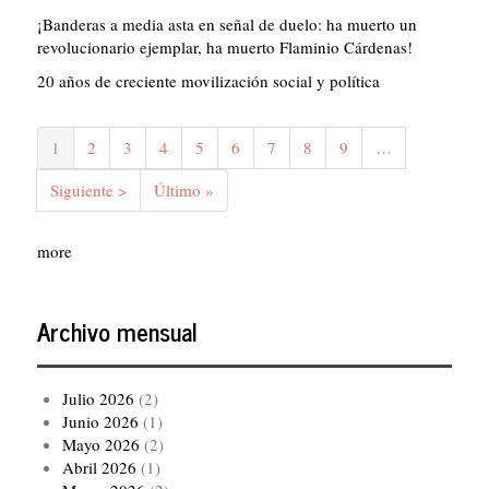
¡Banderas a media asta en señal de duelo: ha muerto un
revolucionario ejemplar, ha muerto Flaminio Cárdenas!
20 años de creciente movilización social y política
Paginación
Página
1
Página
2
Página
3
Página
4
Página
5
Página
6
Página
7
Página
8
Página
9
…
actual
Siguiente
Siguiente >
Última
Último »
página
página
more
Archivo mensual
Julio 2026
(2)
Junio 2026
(1)
Mayo 2026
(2)
Abril 2026
(1)