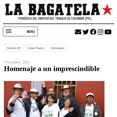
Pasar
al
contenido
principal
Toggle
navigation
Edición 80
Omar Puerto
Informales
5 Octubre, 2021
Homenaje a un imprescindible