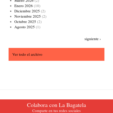
Marzo 2026
(2)
Enero 2026
(10)
Diciembre 2025
(2)
Noviembre 2025
(2)
Octubre 2025
(2)
Agosto 2025
(1)
Paginación
Siguiente
siguiente ›
página
Ver todo el archivo
Colabora con La Bagatela
La Bagatela. Periódico oficial del Partido del Trabajo de Colombia.
Comparte en tus redes sociales