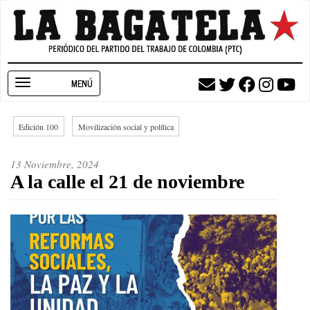
Pasar
al
contenido
principal
Toggle
navigation
Edición 100
Movilización social y política
13 Noviembre, 2024
A la calle el 21 de noviembre