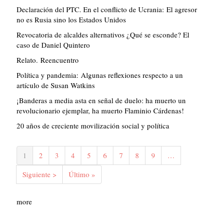
Declaración del PTC. En el conflicto de Ucrania: El agresor
no es Rusia sino los Estados Unidos
Revocatoria de alcaldes alternativos ¿Qué se esconde? El
caso de Daniel Quintero
Relato. Reencuentro
Política y pandemia: Algunas reflexiones respecto a un
artículo de Susan Watkins
¡Banderas a media asta en señal de duelo: ha muerto un
revolucionario ejemplar, ha muerto Flaminio Cárdenas!
20 años de creciente movilización social y política
Paginación
Página
1
Página
2
Página
3
Página
4
Página
5
Página
6
Página
7
Página
8
Página
9
…
actual
Siguiente
Siguiente >
Última
Último »
página
página
more