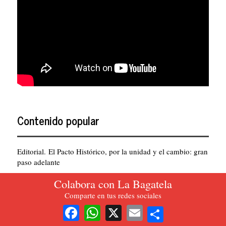
Contenido popular
Editorial. El Pacto Histórico, por la unidad y el cambio: gran
paso adelante
Editorial. La criminal demora de la vacunación en Colombia
Colabora con La Bagatela
Duque debe una explicación sobre la fallida Operación
Comparte en tus redes sociales
Gedeón
Share
Facebook
WhatsApp
X
Email
En Galapa. ¡Respeto de los derechos fundamentales y las