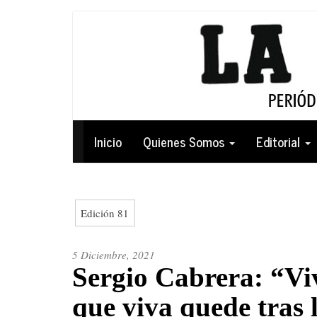
Pasar
al
contenido
principal
Navegación
Inicio
Quienes Somos
Editorial
principal
Edición 81
5 Diciembre, 2021
Sergio Cabrera: “Viv
que viva quede tras 