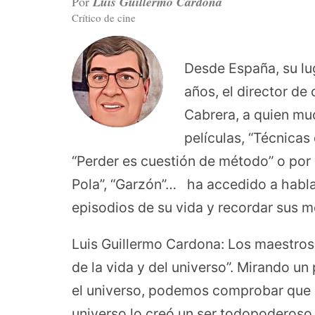
Por
Luis Guillermo Cardona
Crítico de cine
Desde España, su lu
años, el director de 
Cabrera, a quien m
películas, “Técnicas 
“Perder es cuestión de método” o por 
Pola”, “Garzón”… ha accedido a habl
episodios de su vida y recordar sus me
Luis Guillermo Cardona: Los maestros d
de la vida y del universo”. Mirando u
el universo, podemos comprobar que e
universo lo creó un ser todopoderoso 