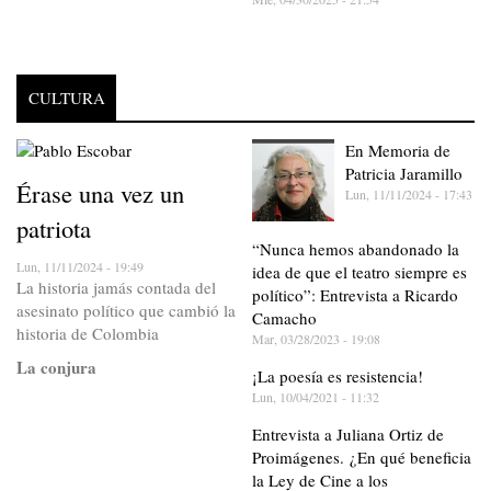
CULTURA
En Memoria de
Patricia Jaramillo
Érase una vez un
Lun, 11/11/2024 - 17:43
patriota
“Nunca hemos abandonado la
Lun, 11/11/2024 - 19:49
idea de que el teatro siempre es
La historia jamás contada del
político”: Entrevista a Ricardo
asesinato político que cambió la
Camacho
historia de Colombia
Mar, 03/28/2023 - 19:08
La conjura
¡La poesía es resistencia!
Lun, 10/04/2021 - 11:32
Entrevista a Juliana Ortiz de
Proimágenes. ¿En qué beneficia
la Ley de Cine a los