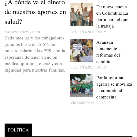
¿A dónde va el dinero
De nuevo suena
de nuestros aportes en
en Colombia: La
tierra para el que
salud?
la trabaja
Lun, 11/11/2024 - 19:19
Mié, 02/26/2025 - 16:38
Cada mes las y los trabajadores
Avanzan
giramos hasta el 12,5% de
lentamente las
nuestro salario a las EPS, con la
reformas del
esperanza de tener atención
cambio
médica oportuna, eficaz y con
Lun, 11/11/2024 - 19:13
dignidad para nuestras familias.
Por la reforma
agraria se moviliza
la comunidad
campesina
Vie, 08/02/2024 - 13:42
POLÍTICA