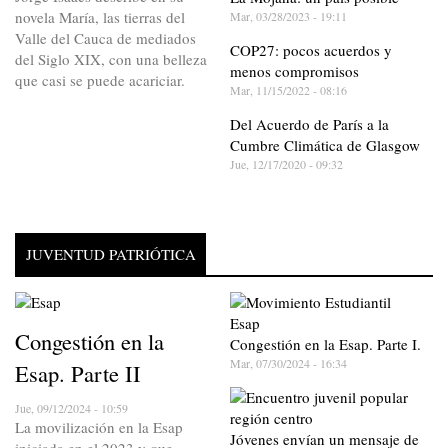
novela María, las tierras del
Mar, 03/28/2023 - 19:11
Valle del Cauca de mediados
COP27: pocos acuerdos y
del Siglo XIX, con una belleza
menos compromisos
que casi se puede acariciar.
Mar, 11/15/2022 - 08:16
Del Acuerdo de París a la
Cumbre Climática de Glasgow
Jue, 12/17/2020 - 09:32
JUVENTUD PATRIÓTICA
Congestión en la
Congestión en la Esap. Parte I.
Mar, 07/30/2024 - 16:34
Esap. Parte II
Jue, 09/12/2024 - 10:59
La movilización en la Esap
Jóvenes envían un mensaje de
iniciada en el 2023 y que