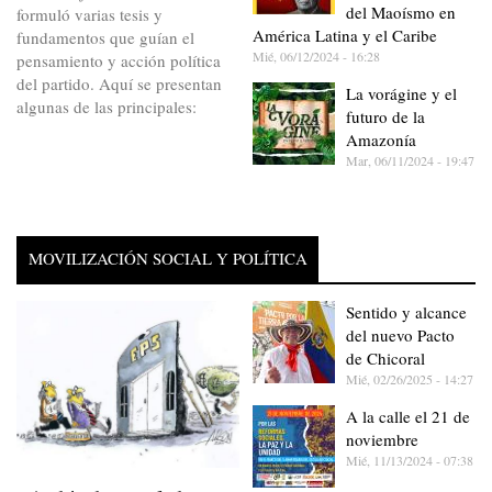
del Maoísmo en
formuló varias tesis y
América Latina y el Caribe
fundamentos que guían el
Mié, 06/12/2024 - 16:28
pensamiento y acción política
del partido. Aquí se presentan
La vorágine y el
algunas de las principales:
futuro de la
Amazonía
Mar, 06/11/2024 - 19:47
MOVILIZACIÓN SOCIAL Y POLÍTICA
Sentido y alcance
del nuevo Pacto
de Chicoral
Mié, 02/26/2025 - 14:27
A la calle el 21 de
noviembre
Mié, 11/13/2024 - 07:38