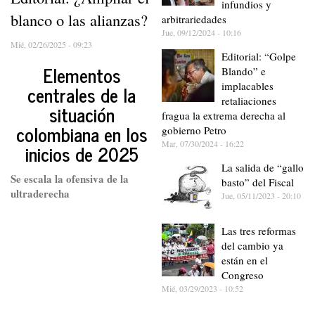
infundios y
blanco o las alianzas?
arbitrariedades
Jue, 09/12/2024 - 10:16
Mié, 02/26/2025 - 09:23
Editorial: “Golpe
Elementos
Blando” e
implacables
centrales de la
retaliaciones
situación
fragua la extrema derecha al
colombiana en los
gobierno Petro
Mar, 07/30/2024 - 16:22
inicios de 2025
La salida de “gallo
Se escala la ofensiva de la
basto” del Fiscal
ultraderecha
Jue, 05/11/2023 - 20:10
Las tres reformas
del cambio ya
están en el
Congreso
Mié, 03/29/2023 - 10:52