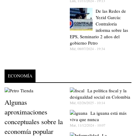
Lun, 11/11/2024 - 19:13
De las Redes de
Yezid García:
Contraloría
informa sobre las
EPS, Seminario 2 años del
gobierno Petro
Mié, 08/07/2024 - 19:34
ECONOMÍA
La política fiscal y la
desigualdad social en Colombia
Algunas
Mié, 02/26/2025 - 10:14
aproximaciones
La iguana está más
viva que nunca
conceptuales sobre la
Mar, 11/12/2024 - 10:07
economía popular
La