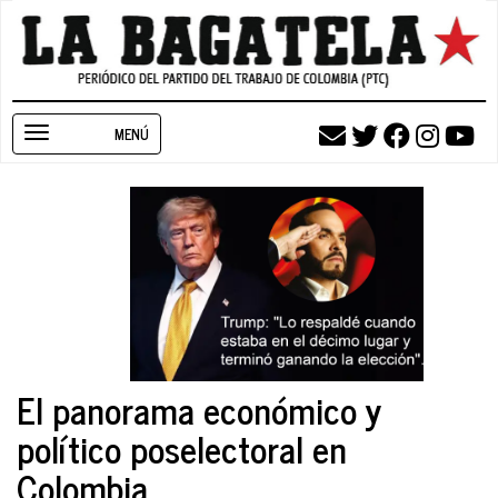
Pasar
al
contenido
principal
Toggle
navigation
El panorama económico y
político poselectoral en
Colombia