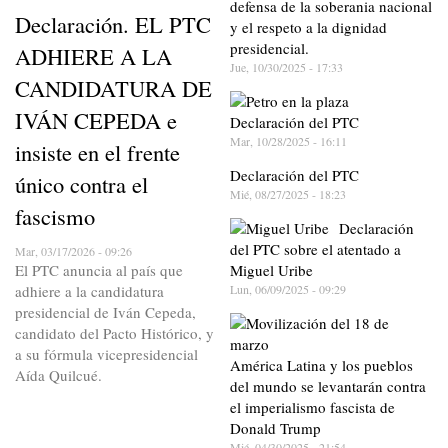
defensa de la soberania nacional
Declaración. EL PTC
y el respeto a la dignidad
presidencial.
ADHIERE A LA
Jue, 10/30/2025 - 17:33
CANDIDATURA DE
IVÁN CEPEDA e
Declaración del PTC
Mar, 10/28/2025 - 16:11
insiste en el frente
Declaración del PTC
único contra el
Mié, 08/27/2025 - 18:23
fascismo
Declaración
del PTC sobre el atentado a
Mar, 03/17/2026 - 09:26
El PTC anuncia al país que
Miguel Uribe
adhiere a la candidatura
Lun, 06/09/2025 - 09:29
presidencial de Iván Cepeda,
candidato del Pacto Histórico, y
a su fórmula vicepresidencial
América Latina y los pueblos
Aída Quilcué.
del mundo se levantarán contra
el imperialismo fascista de
Donald Trump
Mié, 04/30/2025 - 21:54