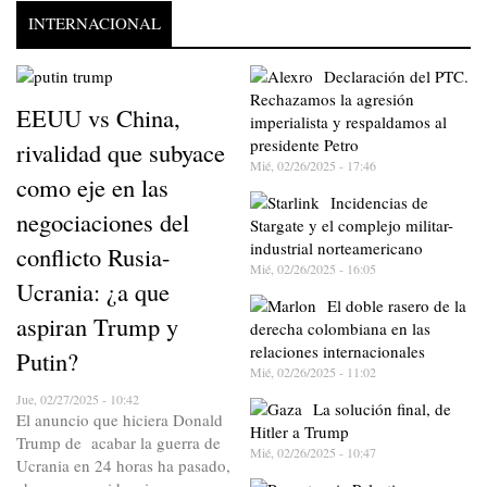
INTERNACIONAL
Declaración del PTC.
Rechazamos la agresión
EEUU vs China,
imperialista y respaldamos al
presidente Petro
rivalidad que subyace
Mié, 02/26/2025 - 17:46
como eje en las
Incidencias de
negociaciones del
Stargate y el complejo militar-
industrial norteamericano
conflicto Rusia-
Mié, 02/26/2025 - 16:05
Ucrania: ¿a que
El doble rasero de la
aspiran Trump y
derecha colombiana en las
relaciones internacionales
Putin?
Mié, 02/26/2025 - 11:02
Jue, 02/27/2025 - 10:42
La solución final, de
El anuncio que hiciera Donald
Hitler a Trump
Trump de acabar la guerra de
Mié, 02/26/2025 - 10:47
Ucrania en 24 horas ha pasado,