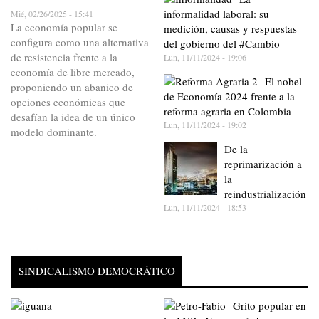
informalidad laboral: su
Mié, 02/26/2025 - 15:41
La economía popular se
medición, causas y respuestas
configura como una alternativa
del gobierno del #Cambio
de resistencia frente a la
Lun, 11/11/2024 - 19:06
economía de libre mercado,
El nobel
proponiendo un abanico de
de Economía 2024 frente a la
opciones económicas que
reforma agraria en Colombia
desafían la idea de un único
Lun, 11/11/2024 - 19:02
modelo dominante.
De la
reprimarización a
la
reindustrialización
Lun, 11/11/2024 - 18:53
SINDICALISMO DEMOCRÁTICO
Grito popular en