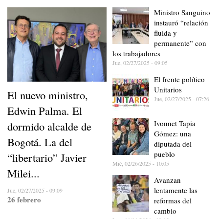
Ministro Sanguino
instauró “relación
fluida y
permanente” con
los trabajadores
Jue, 02/27/2025 - 09:05
El frente político
Unitarios
El nuevo ministro,
Jue, 02/27/2025 - 07:26
Edwin Palma. El
Ivonnet Tapia
dormido alcalde de
Gómez: una
Bogotá. La del
diputada del
pueblo
“libertario” Javier
Mié, 02/26/2025 - 10:05
Milei...
Avanzan
lentamente las
Jue, 02/27/2025 - 09:09
26 febrero
reformas del
cambio