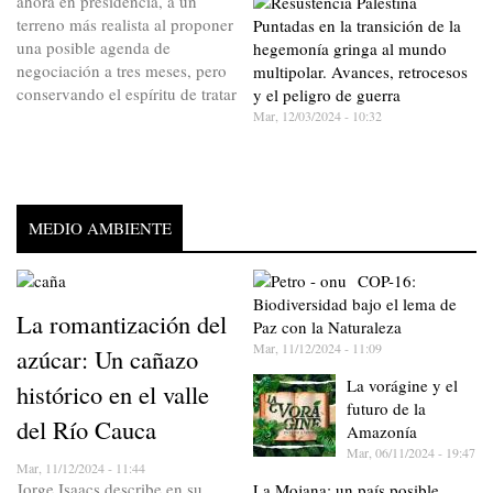
ahora en presidencia, a un
terreno más realista al proponer
Puntadas en la transición de la
una posible agenda de
hegemonía gringa al mundo
negociación a tres meses, pero
multipolar. Avances, retrocesos
conservando el espíritu de tratar
y el peligro de guerra
Mar, 12/03/2024 - 10:32
MEDIO AMBIENTE
COP-16:
Biodiversidad bajo el lema de
La romantización del
Paz con la Naturaleza
Mar, 11/12/2024 - 11:09
azúcar: Un cañazo
La vorágine y el
histórico en el valle
futuro de la
del Río Cauca
Amazonía
Mar, 06/11/2024 - 19:47
Mar, 11/12/2024 - 11:44
Jorge Isaacs describe en su
La Mojana: un país posible