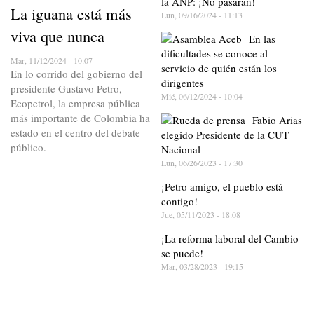
la ANP: ¡No pasarán!
La iguana está más
Lun, 09/16/2024 - 11:13
viva que nunca
En las
dificultades se conoce al
Mar, 11/12/2024 - 10:07
servicio de quién están los
En lo corrido del gobierno del
dirigentes
presidente Gustavo Petro,
Mié, 06/12/2024 - 10:04
Ecopetrol, la empresa pública
más importante de Colombia ha
Fabio Arias
estado en el centro del debate
elegido Presidente de la CUT
público.
Nacional
Lun, 06/26/2023 - 17:30
¡Petro amigo, el pueblo está
contigo!
Jue, 05/11/2023 - 18:08
¡La reforma laboral del Cambio
se puede!
Mar, 03/28/2023 - 19:15